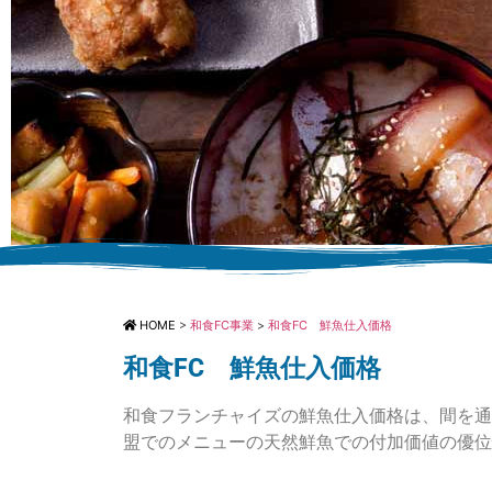
和食
HOME
>
和食FC事業
>
和食FC 鮮魚仕入価格
和食FC 鮮魚仕入価格
和食フランチャイズの鮮魚
地の市
和食フランチャイズの鮮魚仕入価格は、間を通
盟でのメニューの天然鮮魚での付加価値の優位