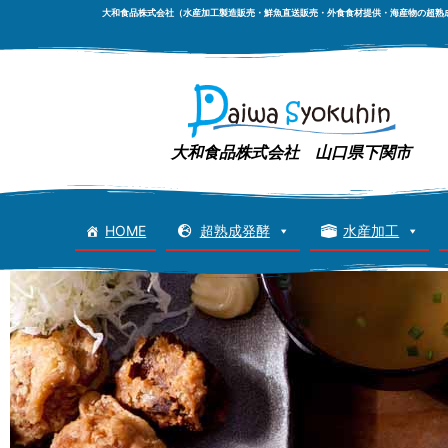
大和食品株式会社（水産加工製造販売・鮮魚直送販売・外食食材提供・海産物の超熟
大和食品株式会社 山口県下関市
HOME
超熟成発酵
水産加工