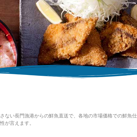
FC 鮮魚仕入価格
仕入価格は、間を通さない長門漁港からの鮮魚直送で、各
場価格での鮮魚仕入が可能になります
さない長門漁港からの鮮魚直送で、各地の市場価格での鮮魚仕
性が言えます。