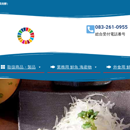
成発酵）
083-261-0955
総合受付電話番号
取扱商品・製品
業務用 鮮魚 海産物
外食用 