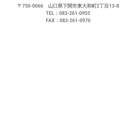
〒750-0066 山口県下関市東大和町2丁目13-8
TEL：083-261-0955
FAX：083-261-0970
大和食品株式会社
業務用 鮮魚 海産物
大和食品株式会社とは
業務用・水産加工商品
お問い合わせ
業務用鮮魚
食育の発信
海産物OEM・PB
海の食育プロジェクト
水産加工 SDGs
業務用海産物OEM・PBコンサ
超熟成発酵食品
ル
水産加工
日本一の鮮魚販売
水産加工に関して
日本一の外食鮮魚仲卸販売