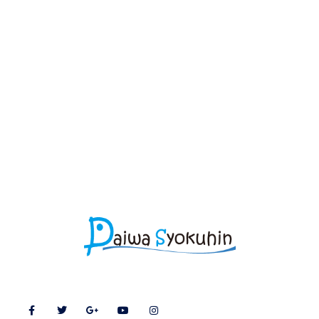
取扱商品・製品
和食FC
業務用だし・業務用ダシ
和食FC募集！
乾物・業務用乾物
中食海産物
干物・業務用干物
佃煮・業務用佃煮
中食海産物について
珍味・業務用珍味
水産物輸入加工販売
食材・業務用食材
鮮魚・業務用天然鮮魚
水産物輸入・加工・販売
海藻・業務用天然生海藻
業務用乾燥なまこ
大和商品のSNS