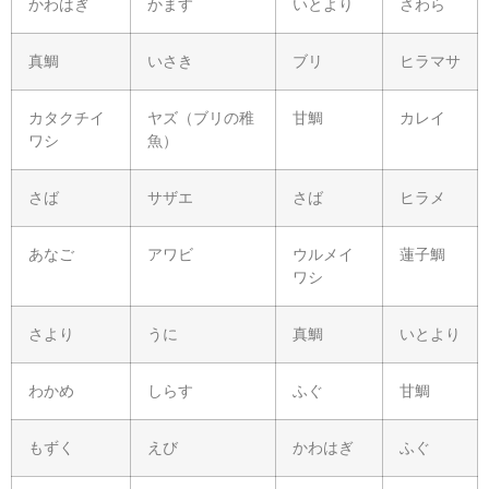
かわはぎ
かます
いとより
さわら
真鯛
いさき
ブリ
ヒラマサ
カタクチイ
ヤズ（ブリの稚
甘鯛
カレイ
ワシ
魚）
さば
サザエ
さば
ヒラメ
あなご
アワビ
ウルメイ
蓮子鯛
ワシ
さより
うに
真鯛
いとより
わかめ
しらす
ふぐ
甘鯛
もずく
えび
かわはぎ
ふぐ