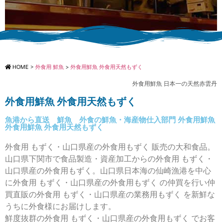
外食用鮮魚 外食用天然
もずく
HOME
>
外食用 鮮魚
>
外食用鮮魚 外食用天然もずく
外食用鮮魚 日本一の天然赤雲丹
外食用 もずく・山口県産の外食用もずく
販売の大和食品。山口県下関市で食品製
外食用鮮魚 外食用天然もずく
造・資産加工からの外食用 もずく・山口
県産の外食用もずく。
魚港から直送 鮮魚 外食の鮮魚・海産物仕入部門 外食用鮮魚
外食用鮮魚 外食用天然もずく
外食用 もずく・山口県産の外食用もずく 販売の大和食品。
山口県下関市で食品製造・資産加工からの外食用 もずく・
山口県産の外食用もずく。山口県日本海の仙崎漁港を中心
に外食用 もずく・山口県産の外食用もずく の仲買を行い仲
買直販の外食用 もずく・山口県産の業務用もずく を新鮮な
うちに外食様にお届けします。
鮮度抜群の外食用 もずく・山口県産の外食用もずく でお客