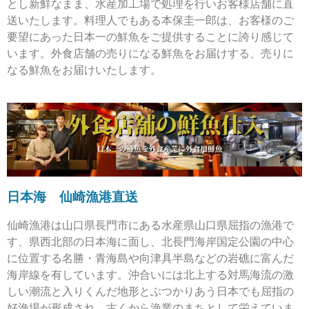
とし新鮮なまま、水産加工場で処理を行いお客様店舗に直
送いたします。料理人でもある本保圭一郎は、お客様のご
要望にあった日本一の鮮魚をご提供することに誇り感じて
います。外食店舗の売りになる鮮魚をお届けする、売りに
なる鮮魚をお届けいたします。
日本海 仙崎漁港直送
仙崎漁港は山口県長門市にある水産県山口県屈指の漁港で
す、県西北部の日本海に面し、北長門海岸国定公園の中心
に位置する名勝・青海島や向津具半島などの岩礁に富んだ
海岸線を有しています。沖合いには北上する対馬海流の激
しい潮流と入りくんだ地形とぶつかりあう日本でも屈指の
好漁場が形成され、古くから漁業のまちとして栄えていま