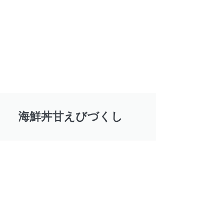
海鮮丼甘えびづくし