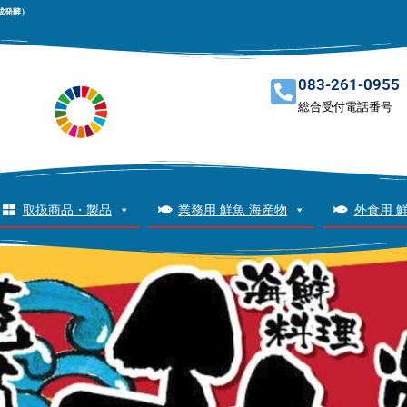
成発酵）
083-261-0955
総合受付電話番号
取扱商品・製品
業務用 鮮魚 海産物
外食用 