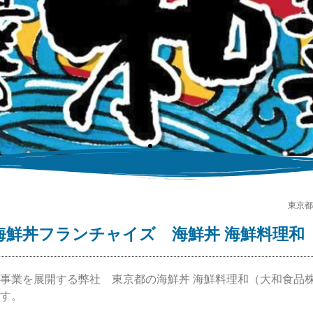
C 海鮮丼
東京都
和
海鮮丼フランチャイズ 海鮮丼 海鮮料理和
供（海産物・鮮魚）メ
事業を展開する弊社 東京都の海鮮丼 海鮮料理和（大和食品
料理和
す。