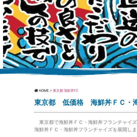
低価格 海鮮丼F
HOME
>
東京都 海鮮丼FC
海鮮料理
東京都 低価格 海鮮丼ＦＣ・
低価格 海鮮丼FCに必要な食材提
東京都で海鮮丼ＦＣ・海鮮丼フランチャイズ
ニューのご提供 海鮮
海鮮丼ＦＣ・海鮮丼フランチャイズを展開しま