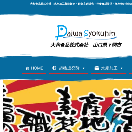
大和食品株式会社（水産加工製造販売・鮮魚直送販売・外食食材提供・海産物の超熟
大和食品株式会社 山口県下関市
HOME
超熟成発酵
水産加工