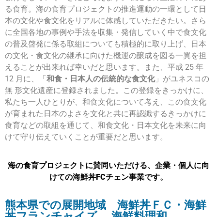
る食育。海の食育プロジェクトの推進運動の一環として日
本の文化や食文化をリアルに体感していただきたい。さら
に全国各地の事例や手法を収集・発信していく中で食文化
の普及啓発に係る取組についても積極的に取り上げ、日本
の文化・食文化の継承に向けた機運の醸成を図る一翼を担
えることが出来れば幸いだと思います。また、平成 25 年
12 月に、「
和食・日本人の伝統的な食文化
」がユネスコの
無 形文化遺産に登録されました。この登録をきっかけに、
私たち一人ひとりが、和食文化について考え、この食文化
が育まれた日本のよさを文化と共に再認識するきっかけに
食育などの取組を通じて、和食文化・日本文化を未来に向
けて守り伝えていくことが重要だと思います。
海の食育プロジェクトに賛同いただける、企業・個人に向
けての海鮮丼FCチェン事業です。
熊本県での展開地域 海鮮丼ＦＣ・海鮮
丼フランチャイズ 海鮮料理和