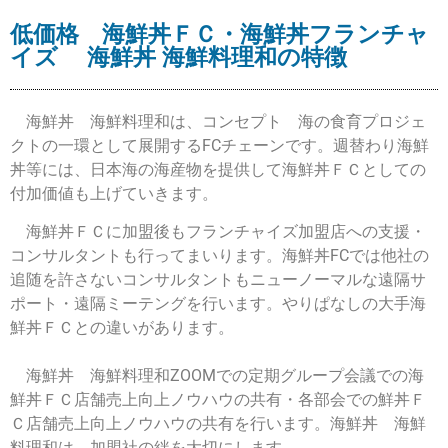
低価格 海鮮丼ＦＣ・海鮮丼フランチャ
イズ 海鮮丼 海鮮料理和の特徴
海鮮丼 海鮮料理和は、コンセプト 海の食育プロジェ
クトの一環として展開するFCチェーンです。週替わり海鮮
丼等には、日本海の海産物を提供して海鮮丼ＦＣとしての
付加価値も上げていきます。
海鮮丼ＦＣに加盟後もフランチャイズ加盟店への支援・
コンサルタントも行ってまいります。海鮮丼FCでは他社の
追随を許さないコンサルタントもニューノーマルな遠隔サ
ポート・遠隔ミーテングを行います。やりぱなしの大手海
鮮丼ＦＣとの違いがあります。
海鮮丼 海鮮料理和
ZOOMでの定期グループ会議での海
鮮丼ＦＣ店舗売上向上
ノウハウの共有・各部会での
鮮丼Ｆ
Ｃ店舗売上向上
ノウハウの共有を行います。
海鮮丼 海鮮
料理和は、加盟社の絆を大切にします。