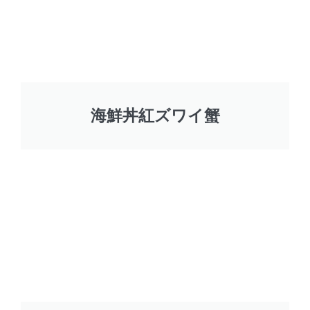
海鮮丼紅ズワイ蟹