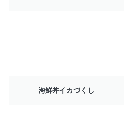
海鮮丼イカづくし