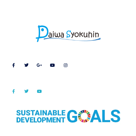
業務用乾燥なまこ
大和商品のSNS
海鮮丼 海鮮料理和のSNS