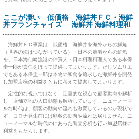
ここが凄い 低価格 海鮮丼ＦＣ・海鮮
丼フランチャイズ 海鮮丼 海鮮料理和
海鮮丼ＦＣ事業は、低価格 海鮮丼を海外からの鮮魚
（世界の海はつながっている）・日本の漁港からの鮮魚
を、日本海仙崎漁港の仲買人・日本料理料理人である本保
圭一郎が責任をほって提供してまいります、だしソムリエ
でもある
本保圭一郎は本物の和食を追求した
海鮮丼を開発
し加盟店様の利益をともに考えて提案してまいります
。
定性的な視点ではなく、定量的な視点で顧客動向を解析
し、店舗立地の人口動態も解析しています。ニューノーマ
ルな時代は、顧客の動向や流れも激変しているのが現状で
す、コロナ発生前には顧客の動向や流れは戻りません、ニ
ューノーマルな時代のにあった調査分析も行い加盟店様に
利益をもたらします。