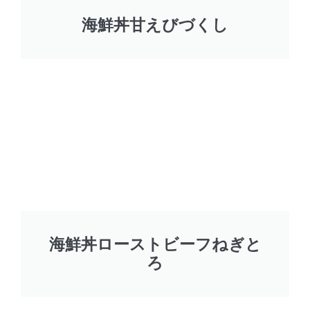
海鮮丼甘えびづくし
海鮮丼ローストビーフねぎと
ろ