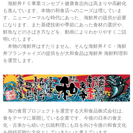
海鮮丼ＦＣ事業コンセプト健康食志向は高まりや高齢化
も進んでいます、本物の和食店へのニーズは増していま
す。ニューノーマルな時代にあった、海鮮丼の提供が必要
になります、また基礎技術や季節にあった食材の選択や、
鮮魚などのさばき方などを、動画によりわかりやすくご説
明いたします。
本物の海鮮丼はすたりません、そんな海鮮丼ＦＣ・海鮮
丼フランチャイズの提供をが大和食品は海鮮丼 海鮮料理和
を運営します。
海の食育プロジェクトを運営する大和食品株式会社は、
食をテーマに展開している企業です、今後の日本の食文
化・古来から続いた伝統料理にも目を向け今後の和食文化
を持続可能な文化としていきたいと考えています。