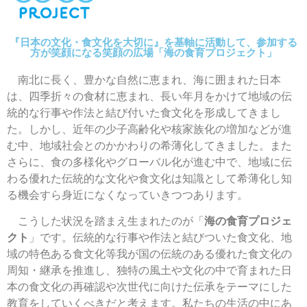
『日本の文化・食文化を大切に』を基軸に活動して、参加する
方が笑顔になる笑顔の広場「海の食育プロジェクト」
南北に長く、豊かな自然に恵まれ、海に囲まれた日本
は、四季折々の食材に恵まれ、長い年月をかけて地域の伝
統的な行事や作法と結び付いた食文化を形成してきまし
た。しかし、近年の少子高齢化や核家族化の増加などが進
む中、地域社会とのかかわりの希薄化してきました。また
さらに、食の多様化やグローバル化が進む中で、地域に伝
わる優れた伝統的な文化や食文化は知識として希薄化し知
る機会すら身近になくなっていきつつあります。
こうした状況を踏まえ生まれたのが「
海の食育プロジェ
クト
」です。伝統的な行事や作法と結びついた食文化、地
域の特色ある食文化等我が国の伝統のある優れた食文化の
周知・継承を推進し、独特の風土や文化の中で育まれた日
本の食文化の再確認や次世代に向けた伝承をテーマにした
教育をしていくべきだと考えます。私たちの生活の中にあ