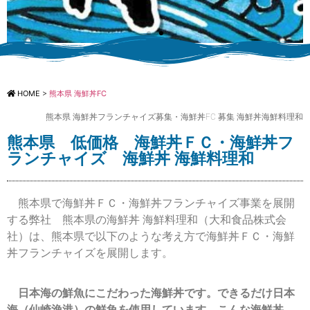
低価格 海鮮丼FC 海
鮮丼 海鮮料理和
HOME
>
熊本県 海鮮丼FC
熊本県 海鮮丼フランチャイズ募集・海鮮丼FC 募集 海鮮丼海鮮料理和
低価格 海鮮丼FCに必要な食材提供（海
産物・鮮魚）メニューのご提供 海鮮料
熊本県 低価格 海鮮丼ＦＣ・海鮮丼フ
理和
ランチャイズ 海鮮丼 海鮮料理和
熊本県で海鮮丼ＦＣ・海鮮丼フランチャイズ事業を展開
する弊社 熊本県の海鮮丼 海鮮料理和（大和食品株式会
社）は、熊本県で以下のような考え方で海鮮丼ＦＣ・海鮮
丼フランチャイズを展開します。
日本海の鮮魚にこだわった海鮮丼です。できるだけ日本
海（仙崎漁港）の鮮魚を使用しています。こんな海鮮丼